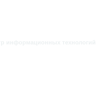
тр информационных технологий
ойств под ключ.
налога, телеметрии.