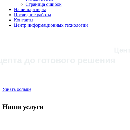
Страница ошибок
Наши партнеры
Последние работы
Контакты
Центр информационных технологий
Цен
цепта до готового решения
Разработка программного обеспечения и электронных устр
Средства автоматизации, блоки управления, разработка а
Узнать больше
Наши услуги