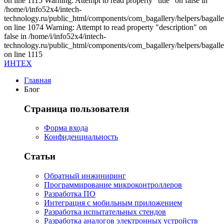
on line 1115 Warning: Attempt to read property "title" on false in
/home/i/info52x4/intech-
technology.ru/public_html/components/com_bagallery/helpers/bagalle
on line 1074 Warning: Attempt to read property "description" on
false in /home/i/info52x4/intech-
technology.ru/public_html/components/com_bagallery/helpers/bagalle
on line 1115
ИНТЕХ
Главная
Блог
Страница пользователя
Форма входа
Конфиденциальность
Статьи
Обратный инжиниринг
Программирование микроконтроллеров
Разработка ПО
Интеграция с мобильным приложением
Разработка испытательных стендов
Разработка аналогов электронных устройств