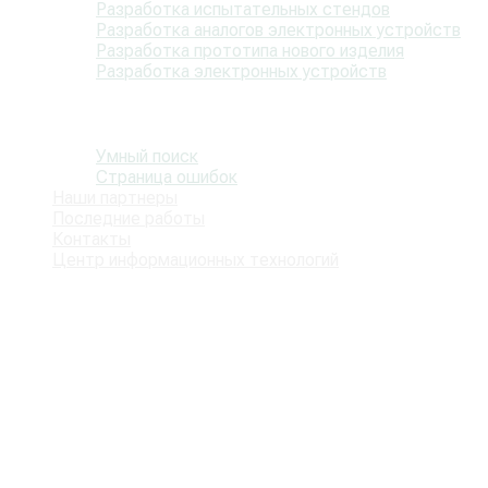
Разработка испытательных стендов
Разработка аналогов электронных устройств
Разработка прототипа нового изделия
Разработка электронных устройств
Информация
Умный поиск
Страница ошибок
Наши партнеры
Последние работы
Контакты
Центр информационных технологий
Представлены некоторые работы
созданные нашей командой
Последние работы