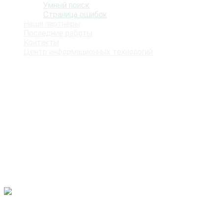
Умный поиск
Страница ошибок
Наши партнеры
Последние работы
Контакты
Центр информационных технологий
Представлены некоторые работы
созданные нашей командой
Последние работы
Плата управления для обвязки
пластиковой лентой
Плата управления для обвязки пластиковой
лентой
(стреппинг-машины, обвязочные машины) — это
элемент оборудования, который контролирует процесс