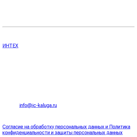
радиального смещения, магнитной индукции и прочих
параметры в каждой точке муфты. Возможно оценить потери
момента при радиальном смещении и передаваемый
крутящий момент
ИНТЕХ
Адрес офиса
248009, г. Калуга,
Грабцевское шоссе, 33
Контакты
Тел. +7 953 319 85 96
E mail:
info@ic-kaluga.ru
Политика конфиденциальности
Согласие на обработку персональных данных и Политика
конфиденциальности и защиты персональных данных