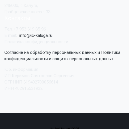
248009, г. Калуга,
Грабцевское шоссе, 33
Контакты
Тел. +7 953 319 85 96
E mail:
info@ic-kaluga.ru
Политика конфиденциальности
Согласие на обработку персональных данных и Политика
конфиденциальности и защиты персональных данных
Юр. информация
ИП Керимов Святослав Сергеевич
ОГРНИП 319402700056614
ИНН 402915531932
ИнфоЦентр 2025