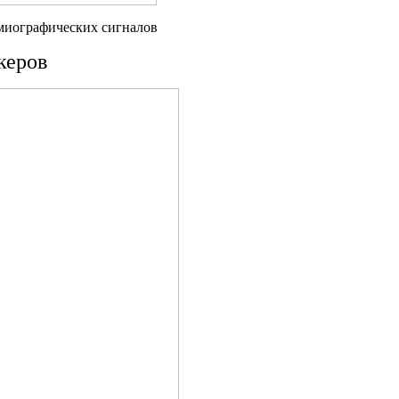
омиографических сигналов
керов