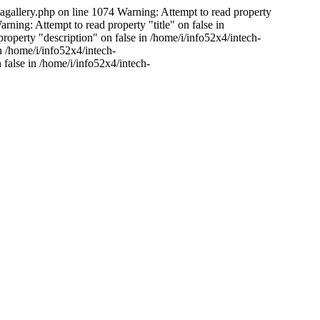
bagallery.php on line 1074 Warning: Attempt to read property
ning: Attempt to read property "title" on false in
operty "description" on false in /home/i/info52x4/intech-
n /home/i/info52x4/intech-
false in /home/i/info52x4/intech-