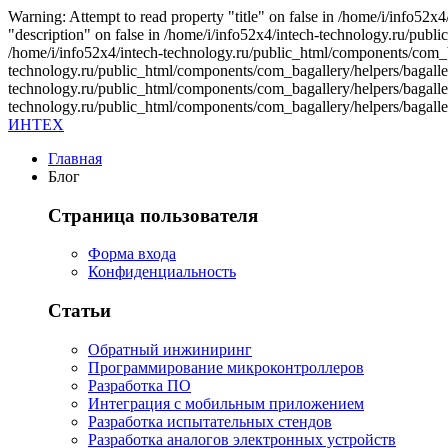
Warning: Attempt to read property "title" on false in /home/i/info52
"description" on false in /home/i/info52x4/intech-technology.ru/publi
/home/i/info52x4/intech-technology.ru/public_html/components/com_bag
technology.ru/public_html/components/com_bagallery/helpers/bagallery
technology.ru/public_html/components/com_bagallery/helpers/bagallery
technology.ru/public_html/components/com_bagallery/helpers/bagalle
ИНТЕХ
Главная
Блог
Страница пользователя
Форма входа
Конфиденциальность
Статьи
Обратный инжиниринг
Программирование микроконтроллеров
Разработка ПО
Интеграция с мобильным приложением
Разработка испытательных стендов
Разработка аналогов электронных устройств